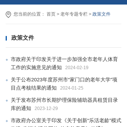
您当前的位置：
首页
>
老年专题专栏
>
政策文件
政策文件
市政府关于印发关于进一步加强全市老年人体育
工作的实施意见的通知
2024-02-19
关于公布2023年度苏州市“家门口的老年大学”项
目点考核结果的通知
2024-01-25
关于发布苏州市长期护理保险辅助器具租赁目录
库的通知
2023-12-29
市政府办公室关于印发《关于创新“乐活老龄”模式