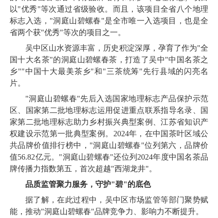
以"优秀"等次通过省级验收。而且，该项目全省八个地理
标志入选，"洞庭山碧螺春"是全市唯一入选项目，也是全
省两个获"优秀"等次的项目之一。
吴中区山水资源丰富，历史积淀深厚，孕育了作为"全
国十大名茶"的洞庭山碧螺春茶，打造了吴中"中国名茶之
乡""中国十大最美茶乡"和"三茶统筹"先行县域的闪亮名
片。
"洞庭山碧螺春"先后入选国家地理标志产品保护示范
区、国家第二批地理标志运用促进重点联系指导名录、国
家第二批地理标志助力乡村振兴典型案例、江苏省知识产
权建设示范第一批典型案例。2024年，在中国茶叶区域公
共品牌价值排行榜中，"洞庭山碧螺春"位列第六，品牌价
值56.82亿元。"洞庭山碧螺春"还位列2024年度中国名茶品
牌传播力指数第五，首次超越"西湖龙井"。
品质监管聚力服务，守护"碧"的底色
据了解，在此过程中，吴中区市场监管等部门聚势赋
能，推动"洞庭山碧螺春"品牌竞争力、影响力不断提升。