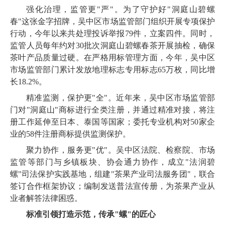
强化治理，监管更"严"。为了守护好"洞庭山碧螺
春"这张金字招牌，吴中区市场监管部门组织开展专项保护
行动，今年以来共处理投诉举报79件，立案四件。同时，
监管人员每年约对30批次洞庭山碧螺春茶开展抽检，确保
茶叶产品质量过硬。在严格用标管理方面，今年，吴中区
市场监管部门累计发放地理标志专用标志65万枚，同比增
长18.2%。
精准监测，保护更"全"。近年来，吴中区市场监管部
门对"洞庭山"商标进行全类注册，并通过精准对接，将注
册工作延伸至日本、泰国等国家；委托专业机构对50家企
业的58件注册商标提供监测保护。
聚力协作，服务更"优"。吴中区法院、检察院、市场
监管等部门与乡镇板块、协会通力协作，成立"法润碧
螺"司法保护实践基地，组建"茶果产业司法服务团"，联合
签订合作框架协议；编制发送普法宣传册，为茶果产业从
业者解答法律困惑。
标准引领打造示范，传承"螺"的匠心