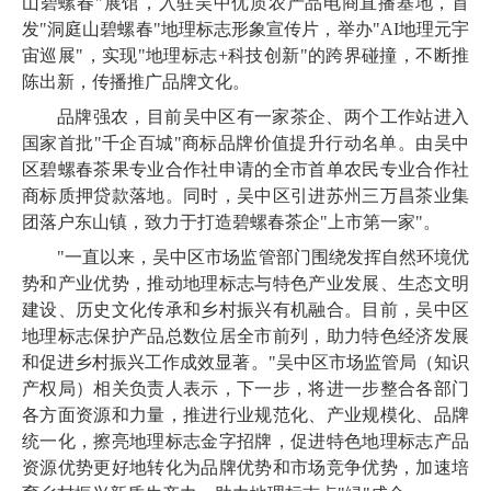
山碧螺春"展馆，入驻吴中优质农产品电商直播基地，首
发"洞庭山碧螺春"地理标志形象宣传片，举办"AI地理元宇
宙巡展"，实现"地理标志+科技创新"的跨界碰撞，不断推
陈出新，传播推广品牌文化。
品牌强农，目前吴中区有一家茶企、两个工作站进入
国家首批"千企百城"商标品牌价值提升行动名单。由吴中
区碧螺春茶果专业合作社申请的全市首单农民专业合作社
商标质押贷款落地。同时，吴中区引进苏州三万昌茶业集
团落户东山镇，致力于打造碧螺春茶企"上市第一家"。
"一直以来，吴中区市场监管部门围绕发挥自然环境优
势和产业优势，推动地理标志与特色产业发展、生态文明
建设、历史文化传承和乡村振兴有机融合。目前，吴中区
地理标志保护产品总数位居全市前列，助力特色经济发展
和促进乡村振兴工作成效显著。"吴中区市场监管局（知识
产权局）相关负责人表示，下一步，将进一步整合各部门
各方面资源和力量，推进行业规范化、产业规模化、品牌
统一化，擦亮地理标志金字招牌，促进特色地理标志产品
资源优势更好地转化为品牌优势和市场竞争优势，加速培