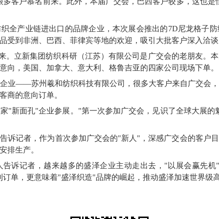
很多客户慕名前来。此外，本届广交会，巴西客户较多，这也是
织全产业链进出口的品牌企业，本次展会推出的7D尼龙格子
品受到非洲、巴西、菲律宾等地的欢迎，吸引大批客户深入洽谈
备而来。立新集团纺织科研（江苏）有限公司是广交会的老朋友。
意向，美国、加拿大、意大利、格鲁吉亚的四家公司现场下单。
企业——苏州羲和纺织科技有限公司，很多大客户来自广交会
客商的意向订单。
家"新面孔"企业参展。"第一次参加广交会，见识了全球大展的
告诉记者，作为首次参加广交会的"新人"，深感广交会的客户
安排生产。
告诉记者，越来越多的盛泽企业主动走出去，"以展会赢先机
到订单，更意味着"盛泽织造"品牌的崛起，推动盛泽加速世界级