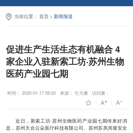
当前位置：
首页
>
新闻报道
促进生产生活生态有机融合 4
家企业入驻新索工坊·苏州生物
医药产业园七期
时间：
2025-01-17 09:20
来源：
引力播
访问量：
近日，新索工坊·苏州生物医药产业园七期传来好消
息，苏州天合云朵医疗科技有限公司、苏州苏房房屋安全