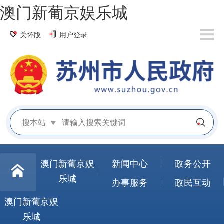
澳门新葡京娱乐城
关怀版
用户登录
搜本站
澳门新葡京娱
新闻中心
政务公开
乐城
办事服务
政民互动
澳门新葡京娱
乐城