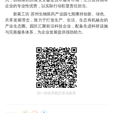
企业的专业性优势，以实际行动彰显责任担当。
新索工坊·苏州生物医药产业园七期秉持创新、绿色、
共享发展理念，致力于打造生产、生活、生态有机融合的
产业生态圈。园区汇聚前沿科技企业，配备先进科研设施
与完善服务体系，为企业发展提供强劲助力。
扫一扫在手机打开当前页