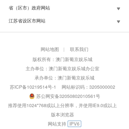
省（区市）政府网站
江苏省设区市网站
网站地图
|
联系我们
版权所有：澳门新葡京娱乐城
主办单位：澳门新葡京娱乐城办公室
承办单位：澳门新葡京娱乐城
苏ICP备10219514号-1
网站标识码：3205000002
苏公网安备32050802010561号
推荐使用1024*768或以上分辨率，并使用IE9.0或以上
版本浏览器
网站支持
IPV6