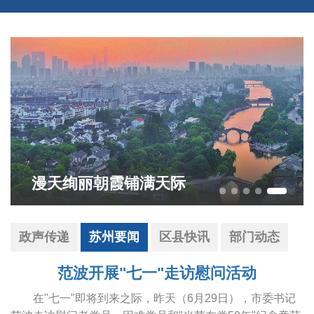
漫天绚丽朝霞铺满天际
政声传递
苏州要闻
区县快讯
部门动态
范波开展"七一"走访慰问活动
在"七一"即将到来之际，昨天（6月29日），市委书记