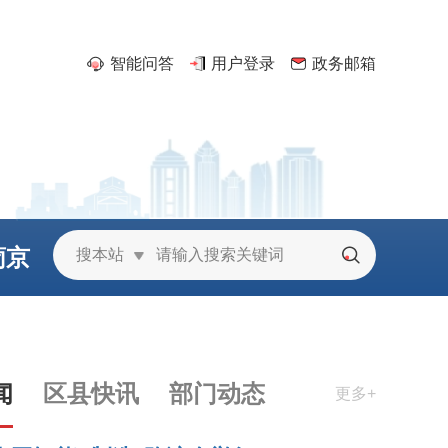
智能问答
用户登录
政务邮箱
葡京
搜本站
城
闻
区县快讯
部门动态
更多+