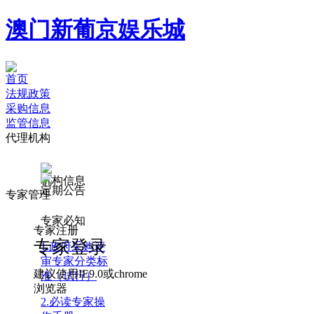
澳门新葡京娱乐城
首页
法规政策
采购信息
监管信息
代理机构
机构信息
定期公告
专家管理
专家必知
专家注册
专家登录
1.政府采购评
审专家分类标
建议使用IE9.0或chrome
准（试行）
浏览器
2.必读专家操