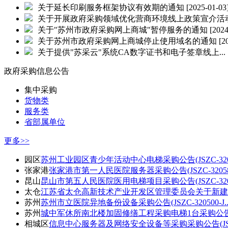
关于延长印刷服务框架协议有效期的通知
[2025-01-03
关于开展政府采购领域优化营商环境线上政策宣介活动.
关于"苏州市政府采购网上商城"暂停服务的通知
[2024
关于苏州市政府采购网上商城停止使用域名的通知
[2
关于提供"苏采云"系统CA数字证书和电子签章线上...
政府采购信息公告
集中采购
货物类
服务类
省部属单位
更多>>
园区
苏州工业园区青少年活动中心电梯采购公告(JSZC-32059
张家港
张家港市第一人民医院服务器采购公告(JSZC-320582-
昆山
昆山市第五人民医院医用电梯项目采购公告(JSZC-32058
太仓
江苏省太仓高新技术产业开发区管理委员会关于新建欧
苏州
苏州市立医院异地备份设备采购公告(JSZC-320500-J..
苏州
城中军休所南北楼加固修缮工程采购电梯1台采购公告(JS
相城区
信息中心服务器及网络安全设备等采购采购公告(JSZC-