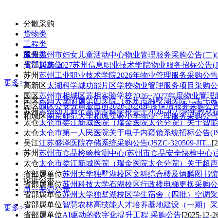
分散采购
货物类
工程类
服务类
苏州
苏州市妇女儿童活动中心物业管理服务采购公告(二)(JSZ
省部属单位
吴江
2026-2027苏州信息职业技术学院物业服务招标公告(JS.
苏州
苏州工业职业技术学院2026年物业管理服务采购公告(JS
更多>>
高新区
太湖科学城功能片区学校物业管理服务项目采购公告(JS
园区
苏州市相城区苏相实验学校2026~2027年度物业管理服
园区
苏州大学附属第四医院（苏州市独墅湖医院）关于苏州
园区
园区公安分局派出所2026-2028年度保洁服务采购公告(J
苏州
苏州幼儿师范高等专科学校关于2026-2027学年教材征
相城区
南京师范大学相城实验小学物业管理服务采购公告(二)(
太仓
太仓市娄江新城医院（瑞金医院太仓分院）关于智能化
太仓
太仓市第一人民医院关于电子内窥镜系统招标公告(JSZC-
吴江
江苏盛泽医院存储系统采购公告(JSZC-320509-JIT...
[
苏州
苏州市食品检验检测中心(苏州市食品安全快检中心)关
太仓
太仓市娄江新城医院（瑞金医院太仓分院）关于超声骨
省部属单位
苏州大学独墅湖校区文科综合楼及炳麟图书馆空
论证公示
省部属单位
苏州科技大学石湖校区行政楼电梯更换采购公
单一来源公示
省部属单位
苏州大学独墅湖校区学生宿舍（四批）空调采
省部属单位
智慧农林高技能人才培养基地建设（一期）采
更多>>
省部属单位
AI驱动的数字化提升工程 采购公告
[2025-12-2