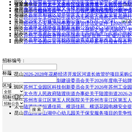
园区
人大附中苏州学校关于2026年学生活动中心建设采购公告
省部属单位
苏州大学未来校区综合保障服务采购公告
[202
张家港
张家港市第一人民医院张家港市第一人民医院与融媒
苏州
苏州市第六中学校文英楼局部修缮改造采购公告(二)(JSZ
省部属单位
智慧校园中心进一步强化 网络安全技术防护
昆山
昆山市精神卫生中心（昆山市巴城人民医院）电子胃镜
相城区
苏州市相城区望亭中学关于望亭中学安全提升项目的采
苏州
苏州市公安局2026年度机动车检验合格标志及临时行驶
常熟
2026年大中修项目采购公告(二)(JSZC-320581-...
[2
苏州
苏州市公安局2026年度交通管理法定证件【2026年度交
园区
石港路足球场改造翻新采购公告(JSZC-320591-SWG..
园区
苏州工业园区宣传和统战部《创新之城 非凡园区》栏目
姑苏区
苏州市虎丘实验小学校关于苏州市虎丘实验小学校操
园区
苏州工业园区宣传和统战部"锚定世界一流 奋力实现'十五
高新区
高新区第三中学校内部沥青道路更新改造工程采购公告(J
园区
苏州工业园区宣传和统战部2026年新华日报宣传合作【20
招标编号：
标题：
昆山
2026-2028年花桥经济开发区河道长效管护项目采购公告
园区
苏州工业园区规划建设委员会关于2026年度电子站牌维
区域：
园区
苏州工业园区科技创新委员会关于2026年苏州工业园区
太仓
太仓市人民政府陆渡街道办事处关于陆渡街道2026-202
招标信息：
吴江
苏州市吴江区第五人民医院关于苏州市吴江区第五人民
太仓
陆渡街道恒通佳苑、横沥佳苑、横沥花园电梯安全提升
昆山
昆山市淀山湖中心幼儿园关于保安服务项目的竞争性谈判