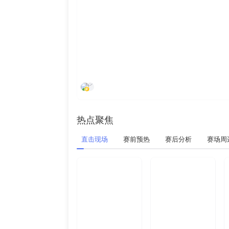
猫熊说体坛
热点聚焦
直击现场
赛前预热
赛后分析
赛场周