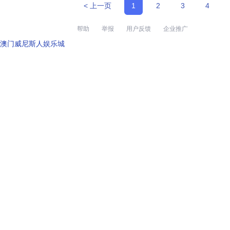
< 上一页
1
2
3
4
帮助
举报
用户反馈
企业推广
澳门威尼斯人娱乐城