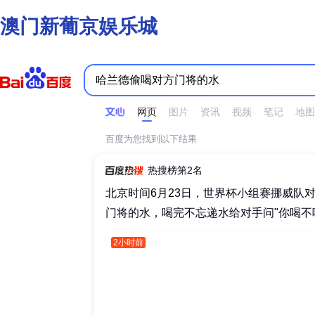
澳门新葡京娱乐城
时间不限
所有网页和文件
站点内检索
网页
图片
资讯
视频
笔记
地图
百度为您找到以下结果
热搜榜第2名
北京时间6月23日，世界杯小组赛挪威队
门将的水，喝完不忘递水给对手问"你喝不喝"
2小时前