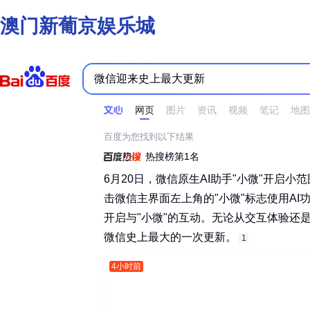
澳门新葡京娱乐城
时间不限
所有网页和文件
站点内检索
网页
图片
资讯
视频
笔记
地图
百度为您找到以下结果
热搜榜第1名
6月20日，微信原生AI助手"小微"开启
击微信主界面左上角的"小微"标志使用A
开启与"小微"的互动。无论从交互体验还
微信史上最大的一次更新。‌‌
1
4小时前