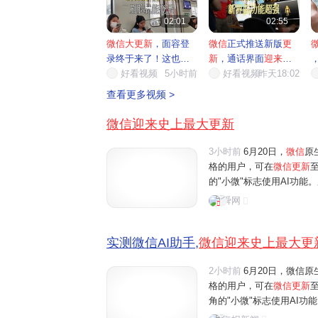


02:01
02:55
微信大更新
，面容登
微信
正式推送新版
更
录终于来了！这也太
新
，通话界面
迎来
全
方便了
好看视频
5小时前
面升级
好看视频
昨天18:02
痛
查看更多视频 >
微信迎来史上最大更新
3小时前
6月20日，
微信
原
格的用户，可在
微信更新
至
的"小微"标志使用AI功
微"的互动。界面新闻记者
舜网
体验还是功能丰富程度来
实测微信AI助手,
微信迎来史上最大更
2小时前
6月20日，微信原
格的用户，可在
微信更新
角的"小微"标志使用AI
微"的互动。界面新闻记者