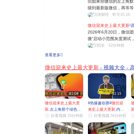
但如果你微信的左上角默
中值
级到最新版微信，再等等
别？可能有人会问：之前
新浪财经
昨天15:16
件、文章提炼等 AI 功
微信迎来史上最大更新
!
大。之前那些 AI 功能完
2026年6月20日，微信
微"启动小范围灰度测试
民级应用正式进军AI领
宋院长
52分钟前
件概述：绿色眼睛图标引
查看更多
界面左上角出现了一个绿
标注着"...
微信迎来史上最大更新
- 视频大全 -


01:09
01:15
微信迎来史上最大更
#热爆趣创赛#
微信迎
新
,左上角那个绿色眼
来史上最大更新
,内置
睛的...
好看视频
33分钟前
AI小...
好看视频
34分钟前