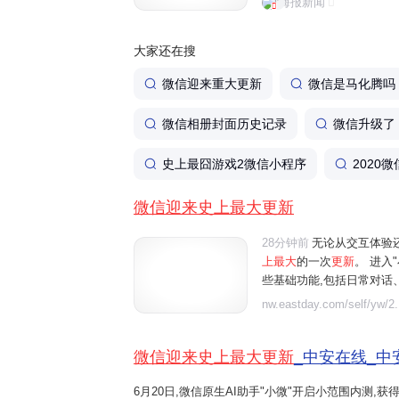
海报新闻
体验还是功能丰富程度来看，
大家还在搜
微信迎来重大更新
微信是马化腾吗
微信相册封面历史记录
微信升级了
史上最囧游戏2微信小程序
2020
微信迎来史上最大更新
28分钟前
无论从交互体验
上最大
的一次
更新
。 进入
些基础功能,包括日常对话
行朋友圈管理等。例如"给妈
nw.eastday.com/self/yw/2.
朋友圈中值得关注的重点内容"
微信迎来史上最大更新
_中安在线_中
6月20日,微信原生AI助手"小微"开启小范围内测,