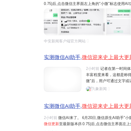
0.75)后,点击微信主界面左上角的"小微"标志使用
微"的互动。 界面新闻记者在第一时间体验了"小微
看,这都是称得上是微...
中安新闻客户端官方网站
实测微信AI助手,
微信迎来史上最大更
2小时前
记者在第一时间体
丰富程度来看，这都是称
微"后，用户可通过文字或
话、文件阅读、设置提醒
大象新闻
如"给妈妈发生日快乐"、"转
实测微信AI助手,
微信迎来史上最大更
2小时前
微信AI来了。 6月20日,微信原生AI助手
微信更新
至最新版本(8.0.75)后,点击微信主界面
界面一键右滑,开启与"小微"的互动。 界面新闻记者