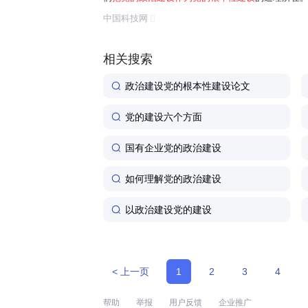
任务是保证全党服从中央,坚持党中央权威和集中统
中国科技网
题。习近平总书记曾讲过一个长征故事:"红军...
相关搜索
政治建设党的根本性建设论文
党的建设六个方面
国有企业党的政治建设
如何理解党的政治建设
以政治建设党的建设
< 上一页
1
2
3
4
帮助
举报
用户反馈
企业推广