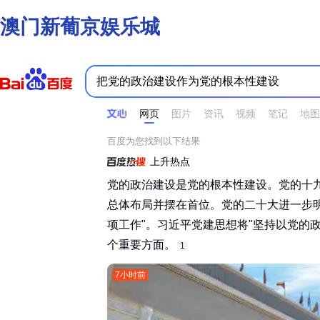
澳门新葡京娱乐城
时间不限
所有网页和文件
站点内检索
网页
图片
资讯
视频
笔记
地图
百度为您找到以下结果
上升热点
党的政治建设是党的根本性建设。党的十
总体布局并摆在首位。党的二十大进一步
项工作"。习近平党建思想将"坚持以党的政
个重要方面。‌‌
1
7小时前