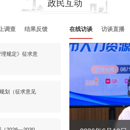
政民互动
上调查
结果反馈
在线访谈
访谈直播
管理规定》征求意
展规划（征求意见
026—2030