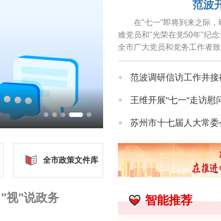
范波
在"七一"即将到来之际
难党员和"光荣在党50年"
全市广大党员和党务工作者致
颐之年仍关心苏州各项事业...
范波调研信访工作并接
王维开展"七一"走访慰
漫天绚丽朝霞铺满天
苏州市十七届人大常委会
苏州市人大常委会领导
全市政策文件库
苏州市政协领导率队开
"视"说政务
智能推荐