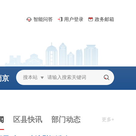
智能问答
用户登录
政务邮箱
葡京
搜本站
城
闻
区县快讯
部门动态
更多+