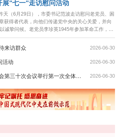
开展"七一"走访慰问活动
，昨天（6月29日），市委书记范波走访慰问老党员、困
纪念章获得者代表，向他们传递党中央的关心关爱，并向
以诚挚问候。老党员李珍英1945年参加革命工作，期
待来访群众
2026-06-30
问活动
2026-06-30
际
范波开
第三十次会议举行第一次全体会议
2026-06-30
开展"七一"走访慰问
2026-06-30
展"七一"走访慰问
2026-06-30