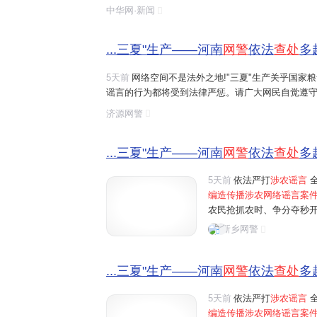
造、摆拍并发布涉及农业的虚假信息,这些行为误导了
中华网·新闻
序,触犯了法律底线。
...三夏"生产——河南
网警
依法
查处
多
5天前
网络空间不是法外之地!"三夏"生产关乎国家
谣言的行为都将受到法律严惩。请广大网民自觉遵守
涉农网络谣言
线索,请及时通过"河南
网警
巡查执法"账
济源网警
...三夏"生产——河南
网警
依法
查处
多
5天前
依法严打
涉农谣言
全
编造传播涉农网络谣言案
农民抢抓农时、争分夺秒
民为博取关注、吸粉引流
新乡网警
信息，误导公众认知，制造
...三夏"生产——河南
网警
依法
查处
多
5天前
依法严打
涉农谣言
全
编造传播涉农网络谣言案