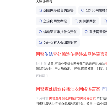
大家还在搜
编造网络谣言的危害
12450网警微
怎么向网警举报
如何报网警
编造谣言承担什么责任
重庆网警搜
为什么有人会编造谣言
网警
依法
查处编造传播涉农网络谣言
8小时前
近日,河南公安机关网安部门迅速行动,依法
清朗和农业生产大局稳定。 经查,网民祁某、刘某
等多人发布涉安阳、商丘、周口、济源等地"毁粮卖青
环球网
网络谣言信息,引发大范围
传播
,误导公...
网警查处编造传播涉农网络谣言案
严
33分钟前
网警查处编造传播涉农网络谣言案
严打造
间进行夏收工作,确保夏粮颗粒归仓。然而,一些不法