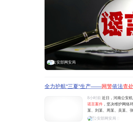
公安部网安局
全力护航"三夏"生产——
网警
依法
查
8小时前
近日，河南公安机
谣言案件
，坚决维护网络
某、刘某、周某、吴某、
阳、商丘、周口、济源等地"
公安部网安局
多条涉农网络谣言信息，