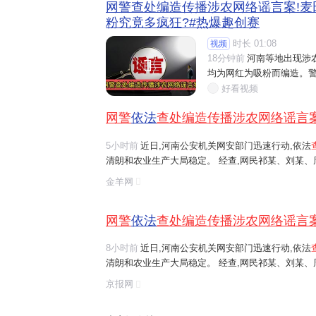
网警查处编造传播涉农网络谣言案!麦
粉究竟多疯狂?#热爆趣创赛
时长 01:08
视频
18分钟前
河南等地出现涉

均为网红为吸粉而编造。警
好看视频
网警
依法
查处编造传播涉农网络谣言
5小时前
近日,河南公安机关网安部门迅速行动,依法
清朗和农业生产大局稳定。 经查,网民祁某、刘某
等多人发布涉安阳、商丘、周口、济源等地"毁粮卖青
金羊网
网络谣言信息,引发大范围
传播
,误导公...
网警
依法
查处编造传播涉农网络谣言
8小时前
近日,河南公安机关网安部门迅速行动,依法
清朗和农业生产大局稳定。 经查,网民祁某、刘某
等多人发布涉安阳、商丘、周口、济源等地"毁粮卖青
京报网
网络谣言信息,引发大范围
传播
,误导公...