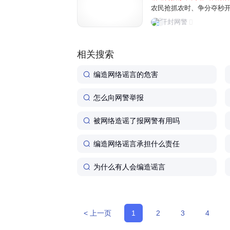
农民抢抓农时、争分夺秒
民为博取关注、吸粉引流
开封网警
信息，误导公众认知，制造
相关搜索
编造网络谣言的危害
怎么向网警举报
被网络造谣了报网警有用吗
编造网络谣言承担什么责任
为什么有人会编造谣言
< 上一页
1
2
3
4