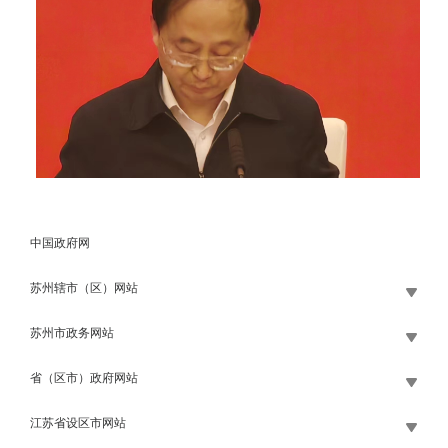
中国政府网
苏州辖市（区）网站
苏州市政务网站
澳门新葡京娱乐城副市长 查颖冬
省（区市）政府网站
江苏省设区市网站