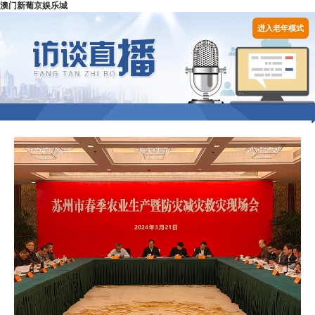
澳门新葡京娱乐城
进入老年模式