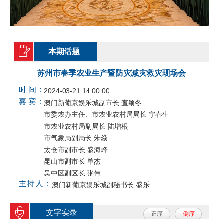
本期话题
苏州市春季农业生产暨防灾减灾救灾现场会
时 间：
2024-03-21 14:00:00
嘉 宾：
澳门新葡京娱乐城副市长 查颖冬
市委农办主任、市农业农村局局长 宁春生
市农业农村局副局长 陆增根
市气象局副局长 朱焱
太仓市副市长 盛海峰
昆山市副市长 单杰
吴中区副区长 张伟
主持人：
澳门新葡京娱乐城副秘书长 盛乐
文字实录
正序
倒序