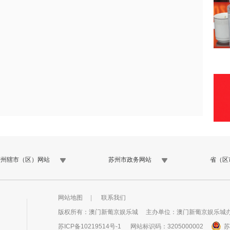
苏州辖市（区）网站
苏州市政务网站
省（区
网站地图
|
联系我们
版权所有：澳门新葡京娱乐城
主办单位：澳门新葡京娱乐城
苏ICP备10219514号-1
网站标识码：3205000002
苏