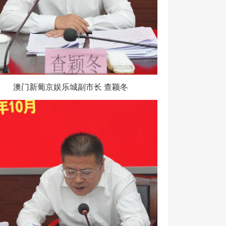
澳门新葡京娱乐城副市长 查颖冬