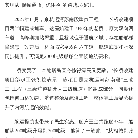
实现从"保畅通"到"优体验"的跨越式提升。
2025年11月，京杭运河苏南段重点工程——长桥改建项
目西半幅建成通车。这座始建于1990年的老桥，原为双向四
车道，高峰期拥堵严重，且桥墩位于通航水域，存在船舶碰
撞隐患。改建后，桥面拓宽至双向六车道，航道底宽和水深
同步提升，可满足2000吨级船舶全天候通航要求。
"桥变宽了，本地居民直夸修得漂亮又宽敞。"长桥改建
项目部职工张凯旋表示。该项目是京杭运河苏南段"三改
二"工程（三级航道提升为二级航道）的组成部分，同期还
包括何山桥改建、航道整治及疏浚工程，整体完工后显著提
升了内河航运的效能。
航运提质也带来了民生实惠。船户王金武跑船33年，船
舶从200吨级升级到700吨级。他算了一笔账："从相城到张