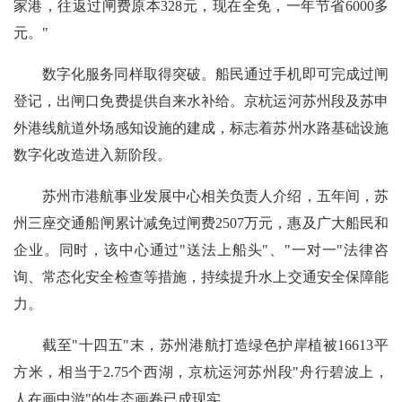
家港，往返过闸费原本328元，现在全免，一年节省6000多
元。"
数字化服务同样取得突破。船民通过手机即可完成过闸
登记，出闸口免费提供自来水补给。京杭运河苏州段及苏申
外港线航道外场感知设施的建成，标志着苏州水路基础设施
数字化改造进入新阶段。
苏州市港航事业发展中心相关负责人介绍，五年间，苏
州三座交通船闸累计减免过闸费2507万元，惠及广大船民和
企业。同时，该中心通过"送法上船头"、"一对一"法律咨
询、常态化安全检查等措施，持续提升水上交通安全保障能
力。
截至"十四五"末，苏州港航打造绿色护岸植被16613平
方米，相当于2.75个西湖，京杭运河苏州段"舟行碧波上，
人在画中游"的生态画卷已成现实。