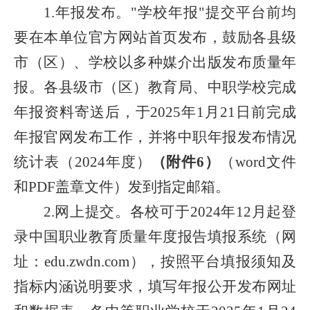
1.
年报发布。
"
学校年报
"
提交平台前均
要在本单位官方网站首页发布，鼓励各县级
市（区）、学校以多种媒介出版发布质量年
报。各县级市（区）教育局、中职学校完成
年报资料寄送后，于
2025
年
1
月
21
日前完成
年报官网发布工作，并将中职年报发布情况
统计表（
202
4
年度）
（
附件
6
）
（
word
文件
和
PDF
盖章文件）发到指定邮箱。
2.
网上提交。各校可于
2024
年
12
月起登
录中国职业教育质量年度报告填报系统（网
址：
edu.zwdn.com
），按照平台填报须知及
指标内涵说明要求，填写年报公开发布网址