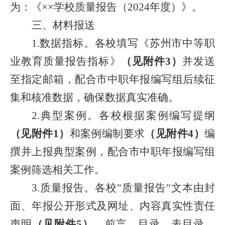
为：《××学校质量报告（
2024
年度）》。
三、材料报送
1.
数据指标。各校填写《苏州市中等职
业教育质量报告指标》
（见附件
3
）
并发送
至指定邮箱，配合市中职年报编写组后续征
集和核准数据，确保数据真实准确。
2.
典型案例。各校根据案例编写提纲
（见附件
1
）
和案例编制要求
（见附件
4
）
编
撰并上报
典型案例，配合
市中职年报编写组
案例筛选相关工作
。
3.
质量报告。各校"质量报告"文本由封
面、年报公开形式及网址、内容真实性责任
声明
（见附件
5
）
、前言、目录、表目录、