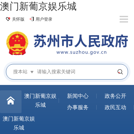
澳门新葡京娱乐城
关怀版
用户登录
搜本站
澳门新葡京娱
新闻中心
政务公开
乐城
办事服务
政民互动
澳门新葡京娱
乐城