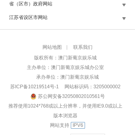
省（区市）政府网站
江苏省设区市网站
网站地图
|
联系我们
版权所有：澳门新葡京娱乐城
主办单位：澳门新葡京娱乐城办公室
承办单位：澳门新葡京娱乐城
苏ICP备10219514号-1
网站标识码：3205000002
苏公网安备32050802010561号
推荐使用1024*768或以上分辨率，并使用IE9.0或以上
版本浏览器
网站支持
IPV6