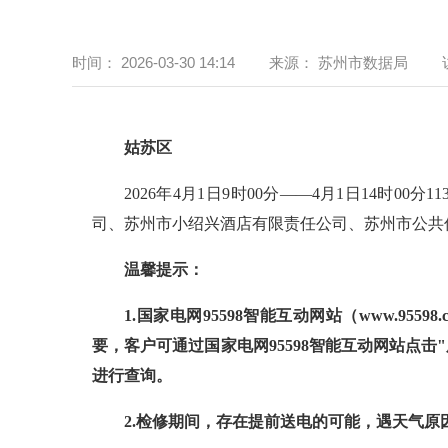
时间：
2026-03-30 14:14
来源：
苏州市数据局
姑苏区
2026年4月1日9时00分——4月1日14
司、苏州市小绍兴酒店有限责任公司、苏州市公共
温馨提示：
1.国家电网95598智能互动网站（www.9
要，客户可通过国家电网95598智能互动网站点击
进行查询。
2.检修期间，存在提前送电的可能，遇天气原