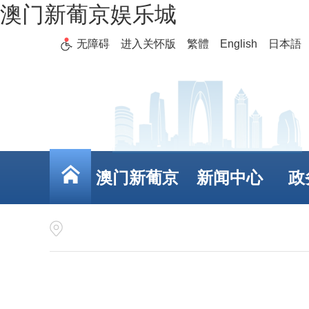
澳门新葡京娱乐城
无障碍
进入关怀版
繁體
English
日本語
澳门新葡京
新闻中心
政
娱乐城