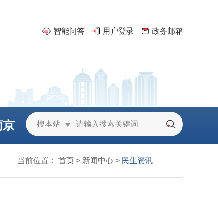
智能问答
用户登录
政务邮箱
葡京
搜本站
城
当前位置：
首页
>
新闻中心
>
民生资讯