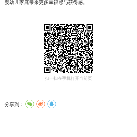
婴幼儿家庭带来更多幸福感与获得感。
扫一扫在手机打开当前页
分享到：