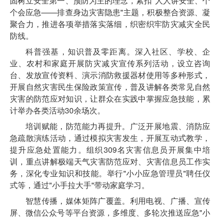
固树立安全第一、预防为主的理念，紧扣
"人人讲安全、个
个会应急——排查身边灾害隐患"
主题
，积极整合资源、凝
聚合力，推进各项举措落实落细，织密织牢防灾减灾全民
防线。
科普强基
，知识普及零距离
。
深入社区、学校、企
业、农村和家庭
开展防灾减灾宣传
系列活动，
设立咨询
台、发放宣传资料、演示
消防救援
器材使用等多种形式，
开展自然灾害民生保险政策宣传，普及
讲解
各类常见自然
灾害的防范应对知识，让群众在实践中掌握应急技能，
累
计
举办各类活动
30余场次。
培训赋能，防范能力再提升。
广泛开展地震、消防应
急疏散演练活动，通过模拟灾害发生，开展互动式教学，
提升应急处置能力。组织
309名灾害信息员开展集中培
训，重点讲解极端天气灾害防范应对、
灾害
信息员工作实
务
，
深化专业知识和技能。举行
"小小应急管理员"聘任仪
式等，通过"小手拉大手"带动家庭学习。
智慧传播
，
媒体矩阵广覆盖
。
利用电视、广播、宣传
屏、微信公众号等平台资源，多维度、多轮次推送应急
"小