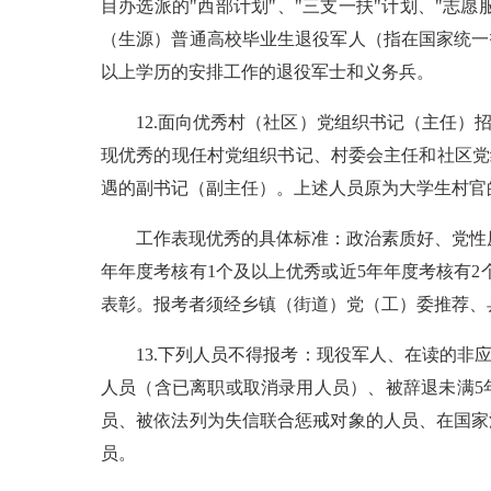
目办选派的"西部计划"、"三支一扶"计划、"志
（生源）普通高校毕业生退役军人（指在国家统一招
以上学历的安排工作的退役军士和义务兵。
12.面向优秀村（社区）党组织书记（主任）
现优秀的现任村党组织书记、村委会主任和社区党
遇的副书记（副主任）。上述人员原为大学生村官
工作表现优秀的具体标准：政治素质好、党性
年年度考核有1个及以上优秀或近5年年度考核有
表彰。报考者须经乡镇（街道）党（工）委推荐、
13.下列人员不得报考：现役军人、在读的非
人员（含已离职或取消录用人员）、被辞退未满5
员、被依法列为失信联合惩戒对象的人员、在国家
员。