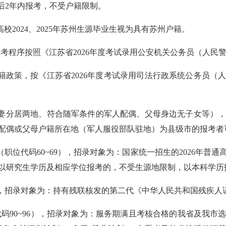
后2年内报考，不受户籍限制。
校2024、2025年苏州生源毕业生视为具有苏州户籍。
）的报考程序按照《江苏省2026年度考试录用公安机关公务员（人
户籍政策，按《江苏省2026年度考试录用司法行政系统公务员
夫妻分居两地、符合随军条件的军人配偶、父母身边无子女等）
配偶或父母户籍所在地（军人服役部队驻地）为县级市的报考者
位（职位代码60~69），招录对象为：国家统一招生的2026年普
以研究生学历及相应学位报考的，不受生源地限制，以本科学历
81），招录对象为：持有残联核发的第二代《中华人民共和国残疾
代码90~96），招录对象为：服务期满且考核合格的我省及我