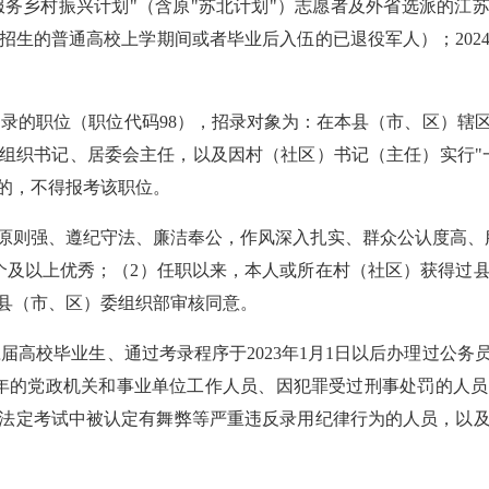
愿服务乡村振兴计划"（含原"苏北计划"）志愿者及外省选派的江
生的普通高校上学期间或者毕业后入伍的已退役军人）；202
招录的职位（职位代码98），招录对象为：在本县（市、区）辖
组织书记、居委会主任，以及因村（社区）书记（主任）实行"
的，不得报考该职位。
原则强、遵纪守法、廉洁奉公，作风深入扎实、群众公认度高、服
2个及以上优秀；（2）任职以来，本人或所在村（社区）获得过
县（市、区）委组织部审核同意。
应届高校毕业生、通过考录程序于2023年1月1日以后办理过公
年的党政机关和事业单位工作人员、因犯罪受过刑事处罚的人
法定考试中被认定有舞弊等严重违反录用纪律行为的人员，以