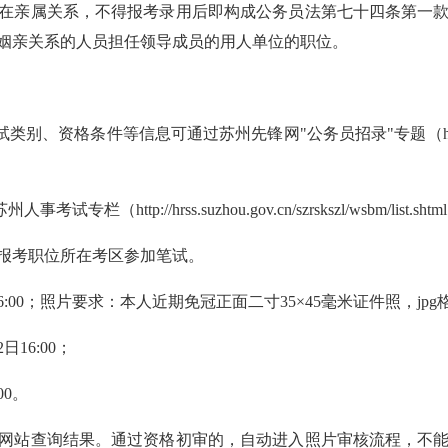
在亲属关系，不得报考录用后即构成公务员法第七十四条第一
姻亲关系的人员担任领导成员的用人单位的职位。
条件等信息可通过苏州先锋网"公务员招录"专题（http://www.szzzb
tp://hrss.suzhou.gov.cn/szrskszl/wsbm/list.sh
报考职位所在考区参加笔试。
10日16:00；照片要求：本人近期免冠正面二寸35×45毫米证件照，j
日16:00；
00。
名网站查询结果。通过资格初审的，自动进入照片审核流程，不