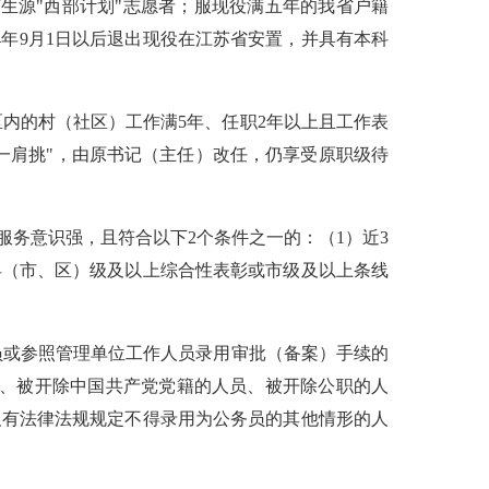
苏生源"西部计划"志愿者；服现役满五年的我省户籍
4年9月1日以后退出现役在江苏省安置，并具有本科
区内的村（社区）工作满5年、任职2年以上且工作表
一肩挑"，由原书记（主任）改任，仍享受原职级待
务意识强，且符合以下2个条件之一的：（1）近3
县（市、区）级及以上综合性表彰或市级及以上条线
务员或参照管理单位工作人员录用审批（备案）手续的
员、被开除中国共产党党籍的人员、被开除公职的人
及有法律法规规定不得录用为公务员的其他情形的人