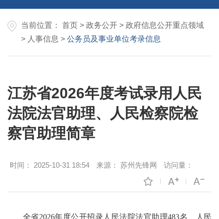
当前位置：
首页
>
政务公开
>
政府信息公开重点领域
>
人事信息
>
公务员及事业单位考录信息
江苏省2026年度考试录用人民
法院法官助理、人民检察院检
察官助理简章
时间：
2025-10-31 18:54
来源：
苏州先锋网
访问量：
全省2026年度公开招录人民法院法官助理483名、人民