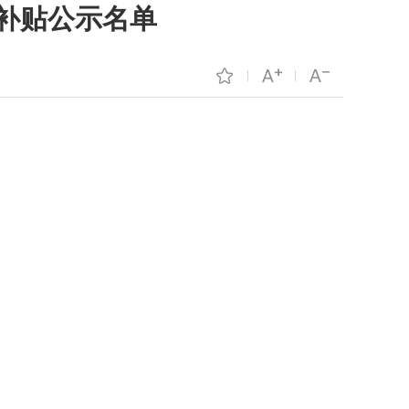
证补贴公示名单