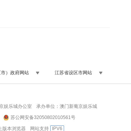
区市）政府网站
江苏省设区市网站
京娱乐城办公室
承办单位：澳门新葡京娱乐城
苏公网安备32050802010561号
以上版本浏览器
网站支持
IPV6