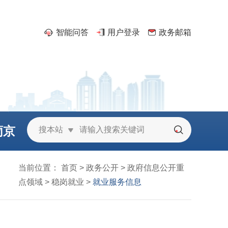
智能问答
用户登录
政务邮箱
葡京
搜本站
城
当前位置：
首页
>
政务公开
>
政府信息公开重
点领域
>
稳岗就业
>
就业服务信息