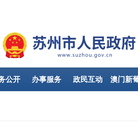
务公开
办事服务
政民互动
澳门新
娱乐