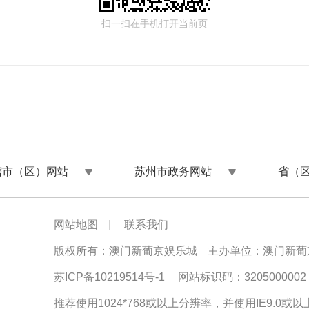
扫一扫在手机打开当前页
辖市（区）网站
苏州市政务网站
省（
网站地图
|
联系我们
版权所有：澳门新葡京娱乐城
主办单位：澳门新葡
苏ICP备10219514号-1
网站标识码：3205000002
推荐使用1024*768或以上分辨率，并使用IE9.0或