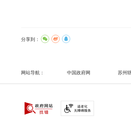
分享到：
中国政府网
苏州
网站导航：