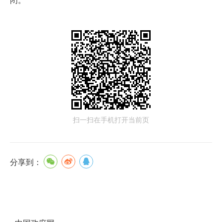
闭。
扫一扫在手机打开当前页
分享到：