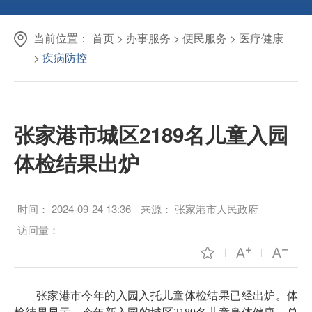
当前位置：
首页
>
办事服务
>
便民服务
>
医疗健康
>
疾病防控
张家港市城区2189名儿童入园
体检结果出炉
时间：
2024-09-24 13:36
来源：
张家港市人民政府
访问量：
张家港市今年的入园入托儿童体检结果已经出炉。体