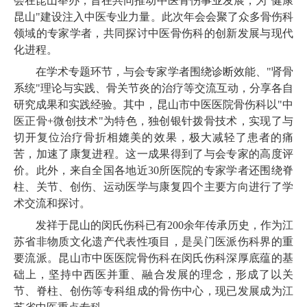
会在昆山举办，旨在共同推动中医骨伤事业发展，为"健康
昆山"建设注入中医专业力量。此次年会会聚了众多骨伤科
领域的专家学者，共同探讨中医骨伤科的创新发展与现代
化进程。
在学术专题环节，与会专家学者围绕诊断效能、"肾骨
系统"理论与实践、骨关节炎的治疗等交流互动，分享各自
研究成果和实践经验。其中，昆山市中医医院骨伤科以"中
医正骨+微创技术"为特色，独创银针拨骨技术，实现了与
切开复位治疗骨折相媲美的效果，极大减轻了患者的痛
苦，加速了康复进程。这一成果得到了与会专家的高度评
价。此外，来自全国各地近30所医院的专家学者还围绕脊
柱、关节、创伤、运动医学与康复四个主要方向进行了学
术交流和探讨。
发祥于昆山的闵氏伤科已有200余年传承历史，作为江
苏省非物质文化遗产代表性项目，是吴门医派伤科界的重
要流派。昆山市中医医院骨伤科在闵氏伤科深厚底蕴的基
础上，坚持中西医并重、融合发展的理念，形成了以关
节、脊柱、创伤等专科组成的骨伤中心，现已发展成为江