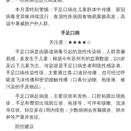
多，一些疾病也进入高发期。
本月需特别警惕：手足口病在儿童群体中传播、新冠
病毒变异株持续流行、食源性疾病因食物易腐败高发，高
温中暑威胁户外人群。
手足口病
关注度：★★★★☆
手足口病是由肠道病毒引起的急性传染病，人群普遍
易感，多发生于儿童；根据今年苏州市的监测数据，以9岁
及以下儿童为主。传染源是手足口病患者和隐性感染者。
手足口病传染性强，主要通过粪-口途径传播，也可经过呼
吸道飞沫传播和密切接触传播（口鼻分泌物、疱疹液、被
污染的手及物品）。
手足口病起病急，主要症状有发热，口腔粘膜出现疱
疹，手足和臀部出现斑丘疹、疱疹等，可伴有咳嗽、流涕
等症状。轻症多在1周内痊愈；少数病例会有脑膜炎、肺水
肿等严重并发症。
防控建议