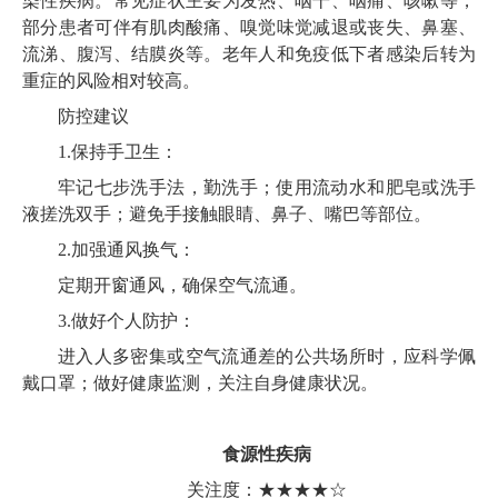
染性疾病。常见症状主要为发热、咽干、咽痛、咳嗽等，
部分患者可伴有肌肉酸痛、嗅觉味觉减退或丧失、鼻塞、
流涕、腹泻、结膜炎等。老年人和免疫低下者感染后转为
重症的风险相对较高。
防控建议
1.保持手卫生：
牢记七步洗手法，勤洗手；使用流动水和肥皂或洗手
液搓洗双手；避免手接触眼睛、鼻子、嘴巴等部位。
2.加强通风换气：
定期开窗通风，确保空气流通。
3.做好个人防护：
进入人多密集或空气流通差的公共场所时，应科学佩
戴口罩；做好健康监测，关注自身健康状况。
食源性疾病
关注度：★★★★☆