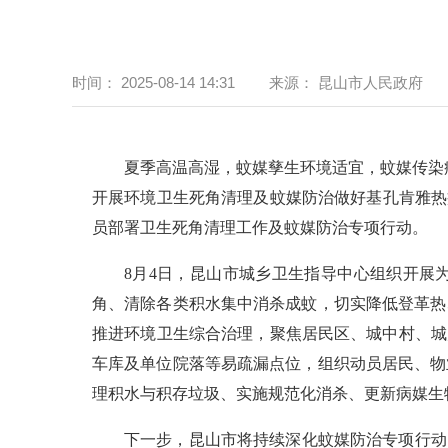
时间：
2025-08-14 14:31
来源：
昆山市人民政府
夏季高温高湿，蚊媒孳生环境适宜，蚊媒传染病
开展环境卫生死角清理及蚊媒
防治
做好基孔肯雅热
员部署卫生死角清理工作及蚊媒
防治
专项行动。
8月4日，昆山市城乡卫生指导中心组织开展
角、清除各类积水集中消杀成蚊，切实降低登革热
推进环境卫生综合治理，聚焦居民区、城中村、城
车库及单位院落等易疏漏点位，组织动员居民、物
理积水与积存垃圾、实施规范化消杀、更新病媒生
下一步，
昆山
市将持续深化蚊媒
防治
专项行动