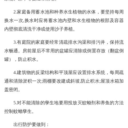
2.家庭备用蓄水池和种养水生植物的水体，要坚持每周
换水一次,换水时应将蓄水池内壁和水生植物的根部及容器
内壁彻底清洗干净或使用沙子养植。
3.有庭院的家庭要经常清疏排水沟渠和排污井，保持流
水畅通。房前屋后不常用的盆罐应清除或倒置存放（翻盆倒
罐），防止积水。
4.建筑物的反梁结构和平顶屋应设置排水系统，每周疏
通和清除淤积一次;雨棚要改建成斜坡,防止积水;屋顶水箱加
盖密闭。
5.对不能清除的孳生地要用投放灭蚊蚴剂和养鱼的方法
控制蚊蚴孳生。
出行防护要做到：