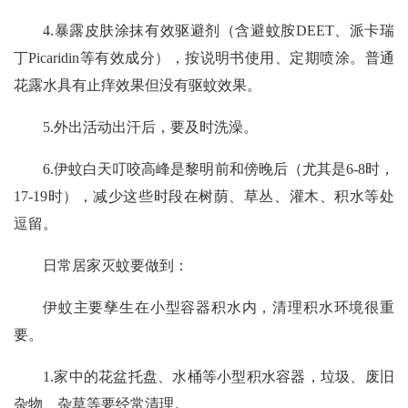
4.暴露皮肤涂抹有效驱避剂（含避蚊胺DEET、派卡瑞
丁Picaridin等有效成分），按说明书使用、定期喷涂。普通
花露水具有止痒效果但没有驱蚊效果。
5.外出活动出汗后，要及时洗澡。
6.伊蚊白天叮咬高峰是黎明前和傍晚后（尤其是6-8时，
17-19时），减少这些时段在树荫、草丛、灌木、积水等处
逗留。
日常居家灭蚊要做到：
伊蚊主要孳生在小型容器积水内，清理积水环境很重
要。
1.家中的花盆托盘、水桶等小型积水容器，垃圾、废旧
杂物、杂草等要经常清理。