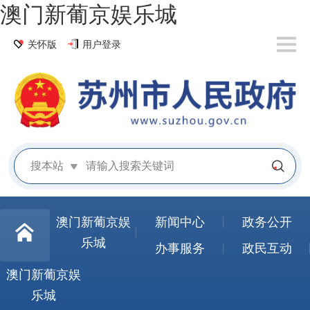
澳门新葡京娱乐城
关怀版
用户登录
搜本站
澳门新葡京娱
新闻中心
政务公开
乐城
办事服务
政民互动
澳门新葡京娱
乐城