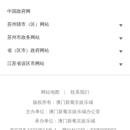
中国政府网
苏州辖市（区）网站
苏州市政务网站
省（区市）政府网站
江苏省设区市网站
网站地图
|
联系我们
版权所有：澳门新葡京娱乐城
主办单位：澳门新葡京娱乐城办公室
承办单位：澳门新葡京娱乐城