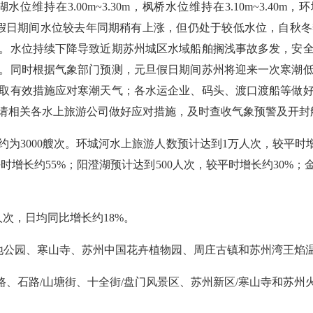
维持在3.00m~3.30m，枫桥水位维持在3.10m~3.40m，
26年元旦假日期间水位较去年同期稍有上涨，但仍处于较低水位，
。水位持续下降导致近期苏州城区水域船舶搁浅事故多发，安
。同时根据气象部门预测，元旦假日期间苏州将迎来一次寒潮
取有效措施应对寒潮天气；各水运企业、码头、渡口渡船等做
请相关各水上旅游公司做好应对措施，及时查收气象预警及开封
为3000艘次。环城河水上旅游人数预计达到1万人次，较平时增长
平时增长约55%；阳澄湖预计达到500人次，较平时增长约30%；
人次，日均同比增长约18%。
地公园、寒山寺、苏州中国花卉植物园、周庄古镇和苏州湾王焰
路、石路/山塘街、十全街/盘门风景区、苏州新区/寒山寺和苏州