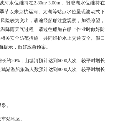
环城河水位维持在2.80m~3.00m，阳澄湖水位维持在
自秋冬季节以来京杭运河、太湖等站点水位呈现波动式下
全风险较为突出，请途经船舶注意观察，加强瞭望，
低温降雨天气过程，请过往船舶在船上作业时做好防
好相关安全防范措施，共同维护水上交通安全。假日
航提示，做好应急预案。
约20%；山塘河预计达到6000人次，较平时增长
金鸡湖游船旅游人数预计达到8000人次，较平时增长
温泉。
火车站地区。