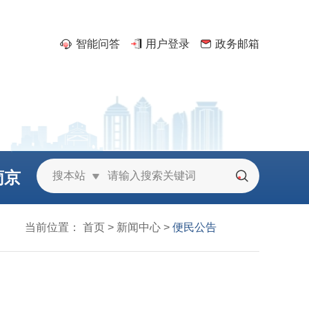
智能问答
用户登录
政务邮箱
葡京
搜本站
城
当前位置：
首页
>
新闻中心
>
便民公告