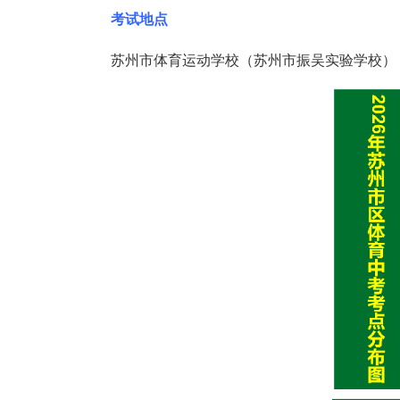
考试地点
苏州市体育运动学校（苏州市振吴实验学校）