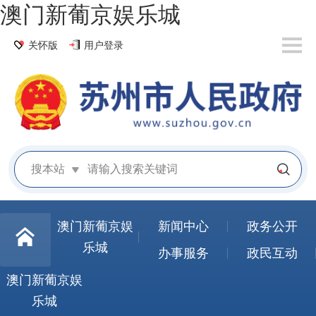
澳门新葡京娱乐城
关怀版
用户登录
搜本站
澳门新葡京娱
新闻中心
政务公开
乐城
办事服务
政民互动
澳门新葡京娱
乐城