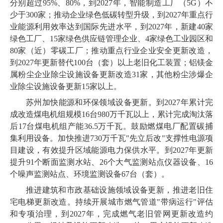
分别超过95%、80%，到2027年，智能制造工厂（5G）不
少于300家；推动企业绿色低碳转型升级，到2027年重点行
业能源利用效率达到国际先进水平，到2027年，新建40家
绿色工厂、15家绿色供应链管理企业、4家绿色工业园区和
80家（近）零碳工厂；推动重点行业企业安全更新改造，
到2027年更新替代100台（套）以上老旧化工装置；铝镁金
属粉尘企业除尘设施设备更新改造31家，其他粉尘涉爆企
业除尘设施设备更新15家以上。
苏州加快能源和环保领域设备更新。到2027年累计完
成改造煤电机组规模16台980万千瓦以上，累计完成淘汰落
后17台煤电机组产能36.5万千瓦。鼓励燃煤电厂配置碳捕
集利用设备。加快推进730万千瓦"先立后改"支撑性电源项
目建设，有效提升区域能源电力保供水平。到2027年更新
提升91个断面监测水站、26个大气监测站点仪器设备、16
个噪声监测站点、环境监测设备67台（套）。
推进建筑和市政基础设施领域设备更新，推进老旧住
宅电梯更新改造。持续开展城市燃气管道"带病运行"评估
和专项治理，到2027年，完成燃气老旧管网更新改造约