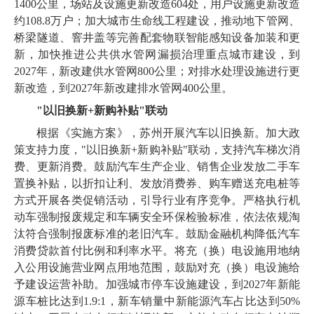
1400公里，场站及设施更新改造604处，用户设施更新改造
约108.8万户；加大城市生命线工程建设，推动地下管网、
桥梁隧道、窨井盖等完善配套物联智能感知设备加装和更
新，加快推进公共供水管网漏损治理重点城市建设，到
2027年，新改建供水管网800公里；对排水处理设施进行更
新改造，到2027年新改建排水管网400公里。
"以旧换新+新购补贴"联动
根据《实施方案》，苏州开展汽车以旧换新。加大政
策支持力度，"以旧换新+新购补贴"联动，支持汽车梯次消
费、更新消费。鼓励汽车生产企业、销售企业发放二手车
置换补贴，以折扣让利、发放消费券、购车赠送充电桩等
方式开展各类促销活动，引导行业有序竞争。严格执行机
动车强制报废规定和车辆安全环保检验标准，依法依规淘
汰符合强制报废标准的老旧汽车。鼓励金融机构降低汽车
消费贷款首付比例和利率水平。将充（换）电设施用地纳
入公用设施营业网点用地范围，鼓励对充（换）电设施给
予建设运营补助。加强城市停车设施建设，到2027年新能
源车桩比达到1.9:1，新车销量中新能源汽车占比达到50%