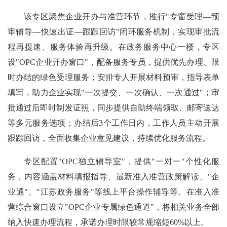
该专区聚焦企业开办与准营环节，推行"专窗受理—预
审辅导—快速出证—跟踪回访"闭环服务机制，实现审批流
程再提速、服务体验再升级。在政务服务中心一楼，专区
设"OPC企业开办窗口"，配备服务专员，提供优先办理、限
时办结的绿色受理服务；安排专人开展材料预审，指导表单
填写，助力企业实现"一次提交、一次确认、一次通过"；审
批通过后即时制发证照，同步提供自助终端领取、邮寄送达
等多元服务选项；办结后3个工作日内，工作人员主动开展
跟踪回访，全面收集企业意见建议，持续优化服务流程。
专区配置"OPC独立辅导室"，提供"一对一"个性化服
务，内容涵盖材料填报指导、最新准入准营政策解读、"企
业通"、"江苏政务服务"等线上平台操作辅导等。在准入准
营综合窗口设立"OPC企业专属绿色通道"，将相关业务全部
纳入快速办理流程，承诺办理时限较常规缩短60%以上。