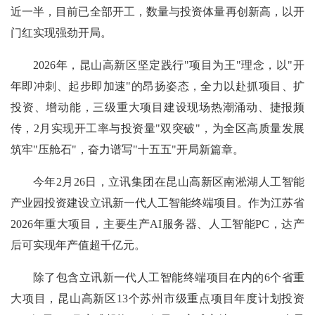
近一半，目前已全部开工，数量与投资体量再创新高，以开
门红实现强劲开局。
2026年，昆山高新区坚定践行"项目为王"理念，以"开
年即冲刺、起步即加速"的昂扬姿态，全力以赴抓项目、扩
投资、增动能，三级重大项目建设现场热潮涌动、捷报频
传，2月实现开工率与投资量"双突破"，为全区高质量发展
筑牢"压舱石"，奋力谱写"十五五"开局新篇章。
今年2月26日，立讯集团在昆山高新区南淞湖人工智能
产业园投资建设立讯新一代人工智能终端项目。作为江苏省
2026年重大项目，主要生产AI服务器、人工智能PC，达产
后可实现年产值超千亿元。
除了包含立讯新一代人工智能终端项目在内的6个省重
大项目，昆山高新区13个苏州市级重点项目年度计划投资