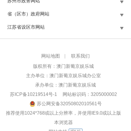
苏州市政务网站
省（区市）政府网站
江苏省设区市网站
网站地图
|
联系我们
版权所有：澳门新葡京娱乐城
主办单位：澳门新葡京娱乐城办公室
承办单位：澳门新葡京娱乐城
苏ICP备10219514号-1
网站标识码：3205000002
苏公网安备32050802010561号
推荐使用1024*768或以上分辨率，并使用IE9.0或以上版
本浏览器