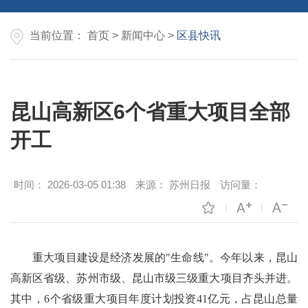
当前位置：
首页
>
新闻中心
>
区县快讯
昆山高新区6个省重大项目全部
开工
时间：
2026-03-05 01:38
来源：
苏州日报
访问量：
重大项目建设是经济发展的"生命线"。今年以来，昆山
高新区省级、苏州市级、昆山市级三级重大项目齐头并进。
其中，6个省级重大项目年度计划投资41亿元，占昆山总量