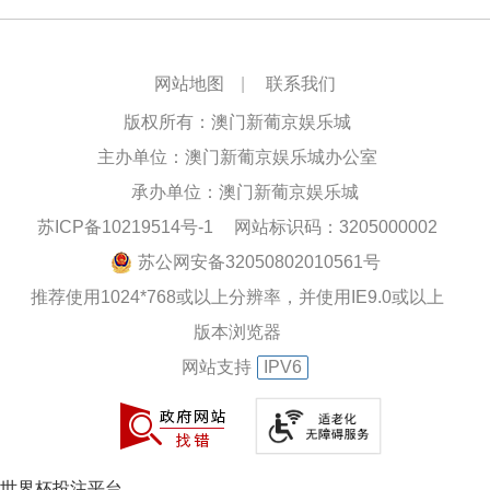
网站地图
|
联系我们
版权所有：澳门新葡京娱乐城
主办单位：澳门新葡京娱乐城办公室
承办单位：澳门新葡京娱乐城
苏ICP备10219514号-1
网站标识码：3205000002
苏公网安备32050802010561号
推荐使用1024*768或以上分辨率，并使用IE9.0或以上
版本浏览器
网站支持
IPV6
世界杯投注平台