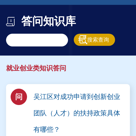
答问知识库
就业创业类知识答问
问
吴江区对成功申请到创新创业
团队（人才）的扶持政策具体
有哪些？