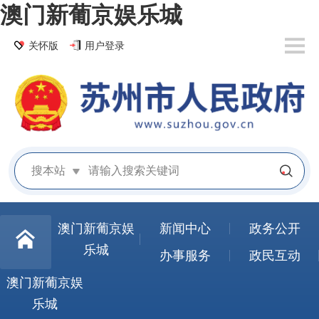
澳门新葡京娱乐城
关怀版
用户登录
搜本站
澳门新葡京娱
新闻中心
政务公开
乐城
办事服务
政民互动
澳门新葡京娱
乐城