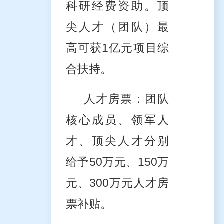
科研经费资助。顶
尖人才
（
团队
）
最
高可获
1亿元项目综
合扶持。
人才房票：团队
核心成员、领军人
才、顶尖人才分别
给予
50万元、150万
元、300万元人才房
票补贴。