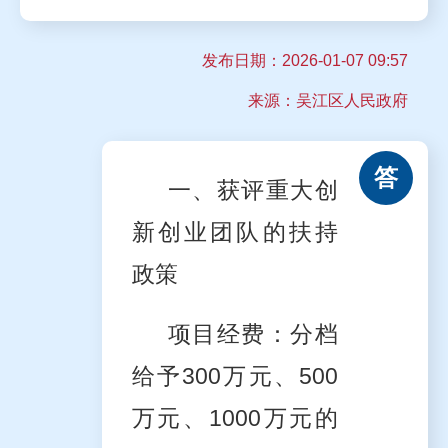
发布日期：
2026-01-07 09:57
来源：吴江区人民政府
答
一、获评重大创
新创业团队的扶持
政策
项目经费：分档
给予
300万元、500
万元、1000万元的