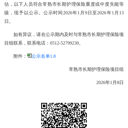
估，以下人员符合常熟市长期护理保险重度或中度失能等
级，现予以公示。公示时间2026年1月9日至2026年1月13
日。
如有异议，请在公示期内及时与常熟市长期护理保险项
目组联系，联系电话：0512-52799230。
附件：
公示名单1.8
常熟市长期护理保险项目组
2026年1月8日