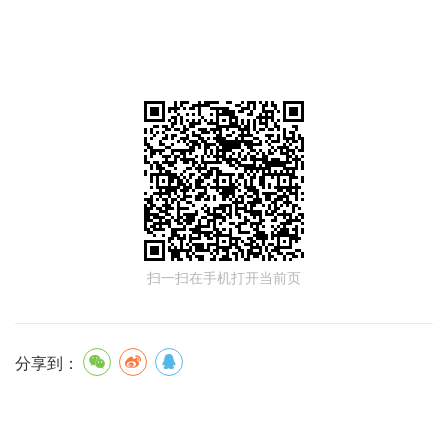
扫一扫在手机打开当前页
分享到：