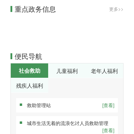
重点政务信息
更多>>
06-22
常熟市202
06-17
昆山市202
2026
6年6月救
06-15
太仓市202
2026
6年5月社
06-12
2026年5
助名单
2026
6年6月社
06-02
常熟市202
会救助公
2026
月苏州工
05-28
张家港市2
会救助公
2026
6年5月救
示名单
业园区社
2026
1个公益项
示
助名单
会救助相
目为青少
便民导航
关公示
年成长"助
跑"
社会救助
儿童福利
老年人福利
残疾人福利
救助管理站
[查看]
城市生活无着的流浪乞讨人员救助管理
[查看]