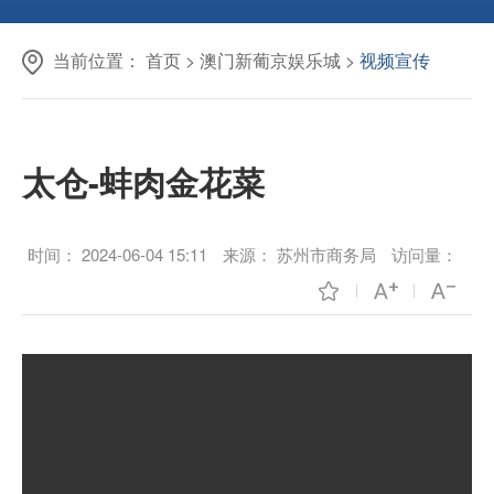
当前位置：
首页
>
澳门新葡京娱乐城
>
视频宣传
太仓-蚌肉金花菜
时间：
2024-06-04 15:11
来源：
苏州市商务局
访问量：