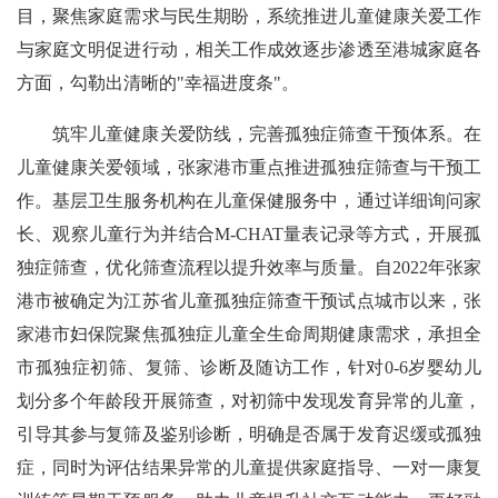
目，聚焦家庭需求与民生期盼，系统推进儿童健康关爱工作
与家庭文明促进行动，相关工作成效逐步渗透至港城家庭各
方面，勾勒出清晰的"幸福进度条"。
筑牢儿童健康关爱防线，完善孤独症筛查干预体系。
在
儿童健康关爱领域，张家港市重点推进孤独症筛查与干预工
作。基层卫生服务机构在儿童保健服务中，通过详细询问家
长、观察儿童行为并结合M-CHAT量表记录等方式，开展孤
独症筛查，优化筛查流程以提升效率与质量。自2022年张家
港市被确定为江苏省儿童孤独症筛查干预试点城市以来，张
家港市妇保院聚焦孤独症儿童全生命周期健康需求，承担全
市孤独症初筛、复筛、诊断及随访工作，针对0-6岁婴幼儿
划分多个年龄段开展筛查，对初筛中发现发育异常的儿童，
引导其参与复筛及鉴别诊断，明确是否属于发育迟缓或孤独
症，同时为评估结果异常的儿童提供家庭指导、一对一康复