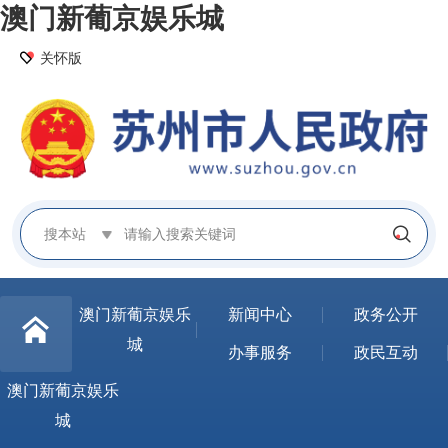
澳门新葡京娱乐城
关怀版
搜本站
澳门新葡京娱乐
新闻中心
政务公开
城
办事服务
政民互动
澳门新葡京娱乐
城