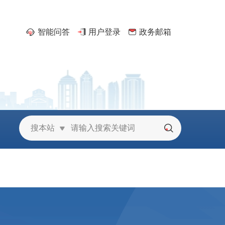
智能问答
用户登录
政务邮箱
京
搜本站