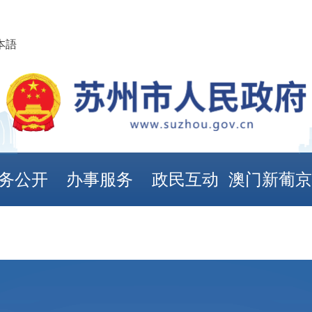
本語
务公开
办事服务
政民互动
澳门新葡
娱乐城