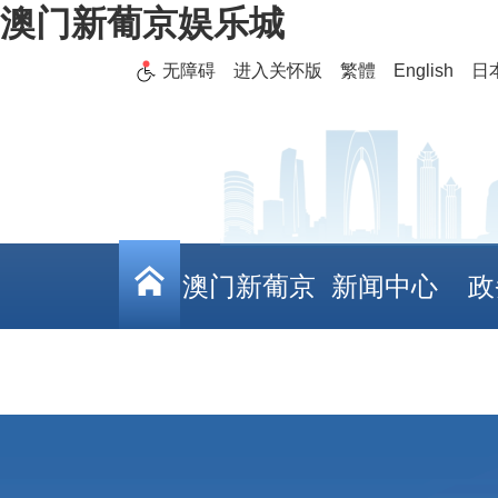
澳门新葡京娱乐城
无障碍
进入关怀版
繁體
English
日
澳门新葡京
新闻中心
政
娱乐城