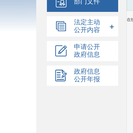

部门文件
法定主动


公开内容
申请公开

政府信息
政府信息

公开年报