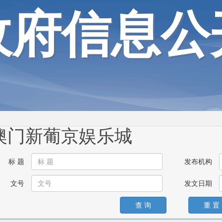
政府信息公