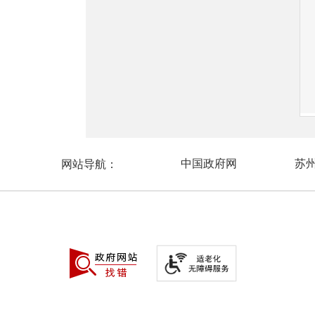
中国政府网
苏
网站导航：