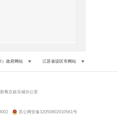
市）政府网站
江苏省设区市网站
新葡京娱乐城办公室
002
苏公网安备32050802010561号