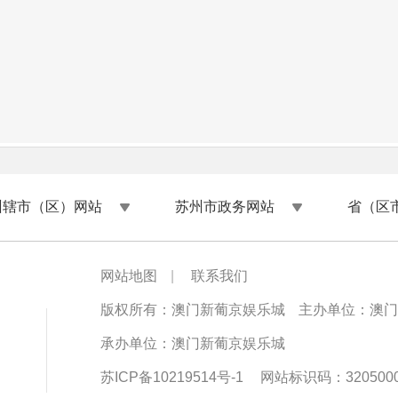
州辖市（区）网站
苏州市政务网站
省（区
网站地图
|
联系我们
版权所有：澳门新葡京娱乐城
主办单位：澳门
承办单位：澳门新葡京娱乐城
苏ICP备10219514号-1
网站标识码：3205000