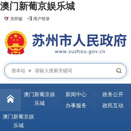
澳门新葡京娱乐城
5E8;&#x65B0;&#x8461;&#x4EAC;&#x5A3
关怀版
用户登录
搜本站
澳门新葡京娱
新闻中心
政务公开
乐城
办事服务
政民互动
澳门新葡京娱
乐城