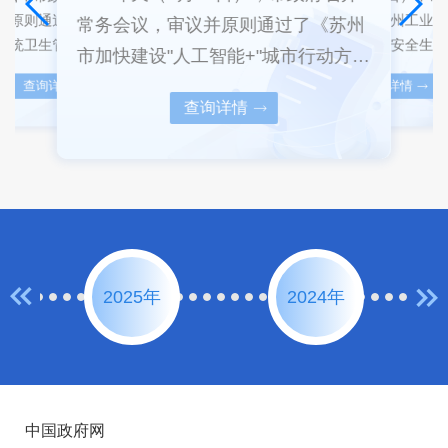
务会议
《关于全
常务会议，听取苏州工业园
并原则通过了《苏州市集中
常务会议，审议并原则通过了《苏州
校园安
升人居环
科研机构、实验室安全生产
系统卫生管理办法》等相关
市加快建设"人工智能+"城市行动方案
作情况
等事项。
及燃气安全全链条治理工作
委副书记、市长吴庆文主持
市委副
持会议。
（2025-2026年）》等事项。市委副
查询详情
查询详情
报，审议研究相关事项。市
办法》贯彻落实习近平总书
濮建明
平总书记
查询详情
书记、市长吴庆文主持会议。《行动
记、市长吴庆文主持会议。
化公共卫生法治保障的重要
终保持..
出，各地各部门要深...
加强集...
方案》明确，充分发挥我市国家新一
代人工智能创...
2025年
2024年
中国政府网