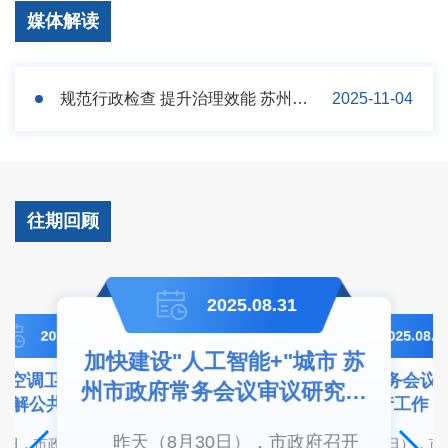
媒体解读
规范行政检查 提升治理效能 苏州市政府常务会议审议研究相关事项
2025-11-04
往期回顾
2025.08.31
2025.06.15
2025.08.1
加快建设"人工智能+"城市 苏
中空调卫生管理 有效防
苏州市政府常务会议
州市政府常务会议审议研究相
力打
苏州
化解公共卫生风险
生产工作
政府常务
生产
关事项
事项
昨天（8月30日），市政府召开
13日，市政府召开常务会
昨天（8月18日），
府召开常
昨