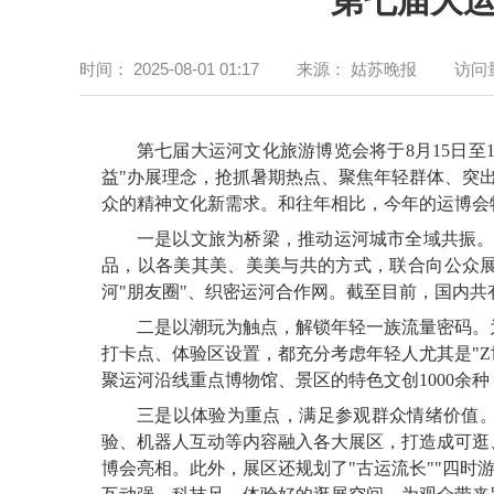
第七届大运
时间：
2025-08-01 01:17
来源：
姑苏晚报
访问
第七届大运河文化旅游博览会将于8月15日至
益"办展理念，抢抓暑期热点、聚焦年轻群体、突
众的精神文化新需求。和往年相比，今年的运博会
一是以文旅为桥梁，推动运河城市全域共振。
品，以各美其美、美美与共的方式，联合向公众
河"朋友圈"、织密运河合作网。截至目前，国内共有1
二是以潮玩为触点，解锁年轻一族流量密码。
打卡点、体验区设置，都充分考虑年轻人尤其是"
聚运河沿线重点博物馆、景区的特色文创1000余
三是以体验为重点，满足参观群众情绪价值。
验、机器人互动等内容融入各大展区，打造成可逛
博会亮相。此外，展区还规划了"古运流长""四时