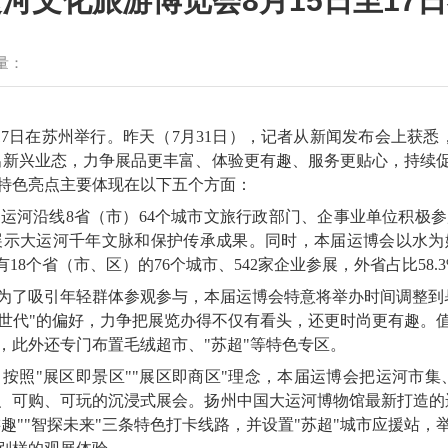
河文化旅游博览会8月15日至17
量：
17日在苏州举行。昨天（7月31日），记者从新闻发布会上获
出新兴业态，力争展品更丰富、体验更有趣、服务更贴心，持续
特色亮点主要体现在以下五个方面：
运河沿线8省（市）64个城市文旅行政部门、企事业单位积极
展示大运河千年文脉和保护传承成果。同时，本届运博会以水为
8个省（市、区）的76个城市、542家企业参展，外省占比58.3
为了吸引年轻群体参观参与，本届运博会特意将举办时间调整到
Z世代"的偏好，力争把展览办得不仅有看头，还更时尚更有趣。
种，此外还专门布置毛绒超市、"苏超"等特色专区。
按照"展区即景区""展区即商区"理念，本届运博会把运河市集
、可购、可玩的沉浸式展会。扬州中国大运河博物馆最新打造的
游趣""智探未来"三条特色打卡线路，并设置"苏超"城市应援站