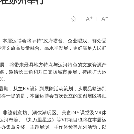
日在苏州举行
悉，本届运博会将坚持"政府搭台、企业唱戏、群众受
促进文旅高质量融合、高水平发展，更好满足人民群
参展，将带来最具地方特点与运河特色的文旅资源产
媒，邀请长三角和对口支援城市参展，持续扩大运
%。
暑期，从主KV设计到展陈活动策划，从展品筛选到
值得一提的是，本届运博会首次设立的文创展区将汇
、非遗创意坊、潮饮潮玩区、美食DIY课堂及VR体
运河奇境、《九万里星途》等VR项目也将在本届运
，举办集章兑奖、主题展演、手作体验等系列活动，以