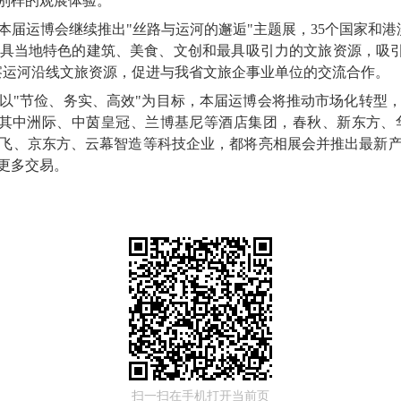
别样的观展体验。
届运博会继续推出"丝路与运河的邂逅"主题展，35个国家和港
具当地特色的建筑、美食、文创和最具吸引力的文旅资源，吸引
察运河沿线文旅资源，促进与我省文旅企事业单位的交流合作。
以"节俭、务实、高效"为目标，本届运博会将推动市场化转型
，其中洲际、中茵皇冠、兰博基尼等酒店集团，春秋、新东方、
飞、京东方、云幕智造等科技企业，都将亮相展会并推出最新
更多交易。
扫一扫在手机打开当前页