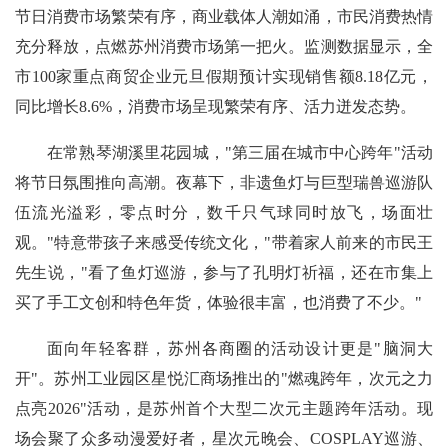
节日消费市场繁荣有序，商业载体人潮如涌，市民消费热情
充分释放，点燃苏州消费市场第一把火。监测数据显示，全
市100家重点商贸企业元旦假期预计实现销售额8.18亿元，
同比增长8.6%，消费市场呈现繁荣有序、活力迸发态势。
在常熟琴湖溪里花园城，"第三届在城市中心跨年"活动
将节日氛围推向高潮。夜幕下，非遗鱼灯与巨型瑞兽巡游队
伍流光溢彩，零点时分，数千只气球同时放飞，场面壮
观。"特意带孩子来感受传统文化，"带着家人前来的市民王
先生说，"看了鱼灯巡游，参与了孔明灯祈福，还在市集上
买了手工文创和特色年货，体验很丰富，也消费了不少。"
面向年轻客群，苏州各商圈的活动设计更是"脑洞大
开"。苏州工业园区星悦汇商场推出的"燃魂跨年，次元之力
点亮2026"活动，是苏州首个大型二次元主题跨年活动。现
场会聚了众多动漫爱好者，星次元晚会、COSPLAY巡游、