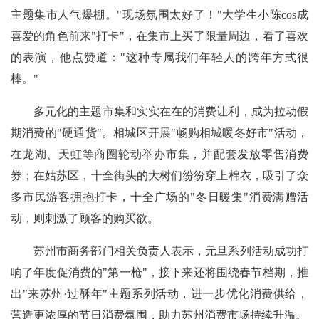
主题集市人气爆棚。"现场氛围太好了！"大学生小陈cos成
喜爱的角色前来"打卡"，在集市上买了限量周边，看了喜欢
的表演，他点赞道："这种专属我们年轻人的跨年方式很
棒。"
多元化的主题市集和实实在在的消费让利，成为拉动假
期消费的"硬通货"。相城区开展"畅购相城暖冬好市"活动，
在龙湖、天虹等商圈轮动举办市集，并配套发放零售消费
券；在姑苏区，十全街头的大树们纷纷穿上棉衣，吸引了众
多市民游客拥抱打卡，十全广场的"冬日暖集"消费满赠活
动，则刺激了顾客的购买欲。
苏州市商务部门相关负责人表示，元旦系列活动成功打
响了年度促消费的"第一枪"，接下来还将围绕春节档期，推
出"来苏州·过酥年"主题系列活动，进一步优化消费供给，
营造更浓厚的节日消费氛围，助力苏州消费市场持续升温。