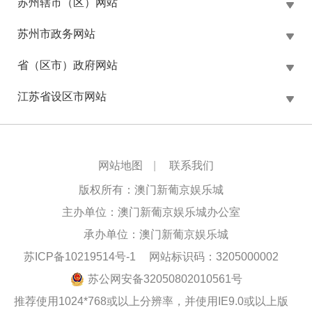
苏州辖市（区）网站
苏州市政务网站
省（区市）政府网站
江苏省设区市网站
网站地图
|
联系我们
版权所有：澳门新葡京娱乐城
主办单位：澳门新葡京娱乐城办公室
承办单位：澳门新葡京娱乐城
苏ICP备10219514号-1
网站标识码：3205000002
苏公网安备32050802010561号
推荐使用1024*768或以上分辨率，并使用IE9.0或以上版